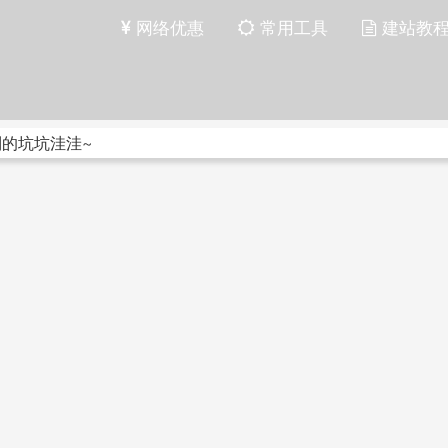
网络优惠
常用工具
建站教
到的坑坑洼洼~