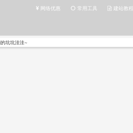
网络优惠
常用工具
建站教
到的坑坑洼洼~